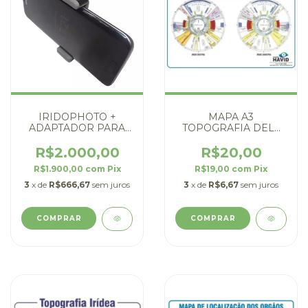
IRIDOPHOTO +
MAPA A3
ADAPTADOR PARA
TOPOGRAFIA DELL
SMARTPHONE
'IRIDE - SEGUNDO
SIEGFRIED RIZZI -
R$2.000,00
R$20,00
DIGITAL
R$1.900,00
com
Pix
R$19,00
com
Pix
3
x de
R$666,67
sem juros
3
x de
R$6,67
sem juros