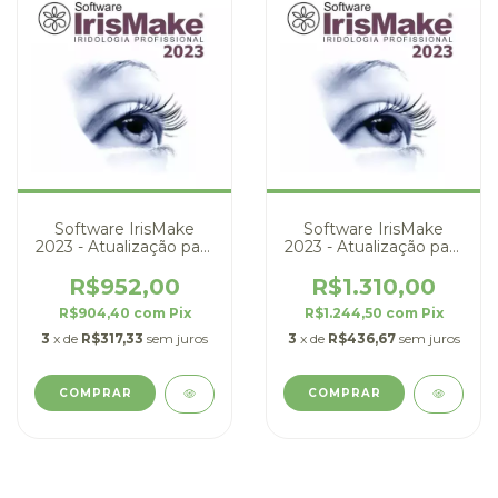
Software IrisMake
Software IrisMake
2023 - Atualização para
2023 - Atualização para
usuários 2020
usuários 2017
R$952,00
R$1.310,00
R$904,40
com
Pix
R$1.244,50
com
Pix
3
x de
R$317,33
sem juros
3
x de
R$436,67
sem juros