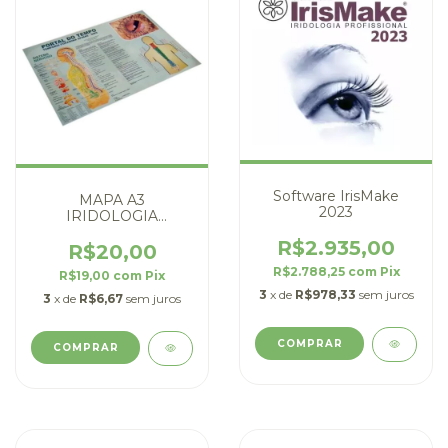
Software IrisMake
MAPA A3
2023
IRIDOLOGIA
TERAPIA PORTAL DO
R$2.935,00
TEMPO
R$20,00
(CRONORISCHIO) -
R$2.788,25
com
Pix
R$19,00
com
Pix
DIGITAL
3
x de
R$978,33
sem juros
3
x de
R$6,67
sem juros