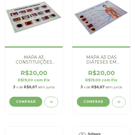
MAPA A3
MAPA A3 DAS
CONSTITUIÇÕES
DIÁTESES EM
IRIDOLÓGICAS -
IRIDOLOGIA -
DIGITAL
DIGITAL
R$20,00
R$20,00
R$19,00
com
Pix
R$19,00
com
Pix
3
x de
R$6,67
sem juros
3
x de
R$6,67
sem juros