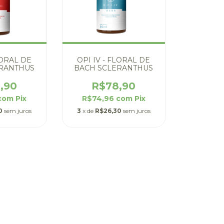
FLORAL DE
OPI IV - FLORAL DE
RANTHUS
BACH SCLERANTHUS
,90
R$78,90
com
Pix
R$74,96
com
Pix
0
sem juros
3
x de
R$26,30
sem juros