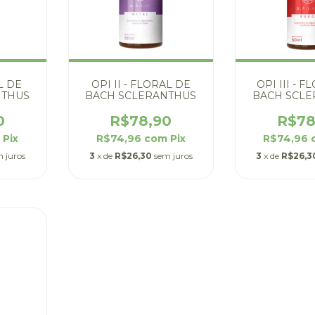
L DE
OPI II - FLORAL DE
OPI III - 
NTHUS
BACH SCLERANTHUS
BACH SCLE
0
R$78,90
R$78
m
Pix
R$74,96
com
Pix
R$74,96
 juros
3
x de
R$26,30
sem juros
3
x de
R$26,3