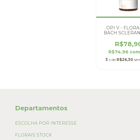
OPI V - FLOR
BACH SCLERA
R$78,9
R$74,96
co
3
x de
R$26,30
sem
Departamentos
ESCOLHA POR INTERESSE
FLORAIS STOCK