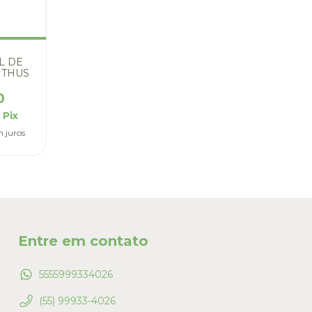
AL DE
NTHUS
0
m
Pix
 juros
Entre em contato
5555999334026
(55) 99933-4026