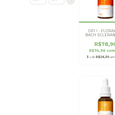
OPI I - FLORA
BACH SCLERA
R$78,9
R$74,96
co
3
x de
R$26,30
sem