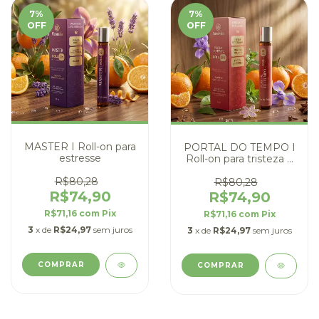
7
%
7
%
OFF
OFF
MASTER I Roll-on para
PORTAL DO TEMPO I
estresse
Roll-on para tristeza e
desânimo
R$80,28
R$80,28
R$74,90
R$74,90
R$71,16
com
Pix
R$71,16
com
Pix
3
x de
R$24,97
sem juros
3
x de
R$24,97
sem juros