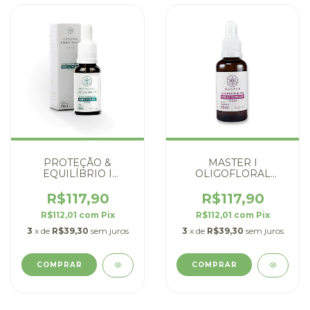
PROTEÇÃO &
MASTER I
EQUILÍBRIO I
OLIGOFLORAL
FLORAL STOCK PARA
STOCK PARA
INSEGURANÇA
ESTRESSE
R$117,90
R$117,90
R$112,01
com
Pix
R$112,01
com
Pix
3
x de
R$39,30
sem juros
3
x de
R$39,30
sem juros