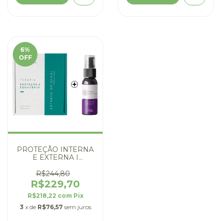
6
%
OFF
PROTEÇÃO INTERNA
E EXTERNA I
TERAPIA PROTEÇÃO
& EQUILÍBRIO COM
R$244,80
CLINIC SPRAY
R$229,70
R$218,22
com
Pix
3
x de
R$76,57
sem juros