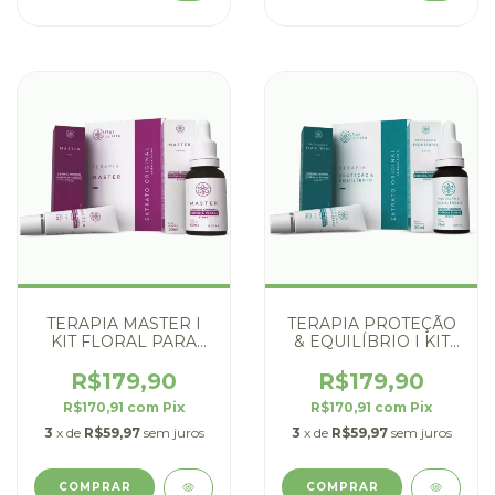
TERAPIA MASTER I
TERAPIA PROTEÇÃO
KIT FLORAL PARA
& EQUILÍBRIO I KIT
ESTRESSE
FLORAL PARA
INSEGURANÇA
R$179,90
R$179,90
R$170,91
com
Pix
R$170,91
com
Pix
3
x de
R$59,97
sem juros
3
x de
R$59,97
sem juros