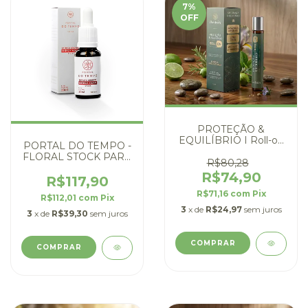
7
%
OFF
PROTEÇÃO &
EQUILÍBRIO I Roll-on
PORTAL DO TEMPO -
para ansiedade
FLORAL STOCK PARA
R$80,28
TRAUMAS
R$74,90
R$117,90
R$71,16
com
Pix
R$112,01
com
Pix
3
x de
R$24,97
sem juros
3
x de
R$39,30
sem juros