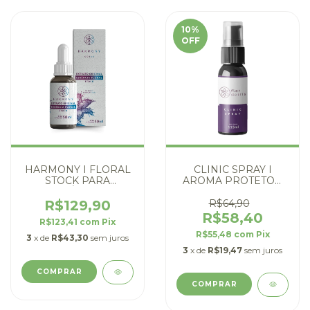
10
%
OFF
HARMONY I FLORAL
CLINIC SPRAY I
STOCK PARA
AROMA PROTETOR
DESÂNIMO
DE AMBIENTES
R$129,90
R$64,90
R$58,40
R$123,41
com
Pix
R$55,48
com
Pix
3
x de
R$43,30
sem juros
3
x de
R$19,47
sem juros