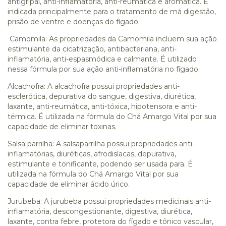
antigripal, anti-inflamatória, anti-reumática e aromática. É
indicada principalmente para o tratamento de má digestão,
prisão de ventre e doenças do fígado.
Camomila: As propriedades da Camomila incluem sua ação
estimulante da cicatrização, antibacteriana, anti-
inflamatória, anti-espasmódica e calmante. É utilizado
nessa fórmula por sua ação anti-inflamatória no fígado.
Alcachofra: A alcachofra possui propriedades anti-
esclerótica, depurativa do sangue, digestiva, diurética,
laxante, anti-reumática, anti-tóxica, hipotensora e anti-
térmica. É utilizada na fórmula do Chá Amargo Vital por sua
capacidade de eliminar toxinas.
Salsa parrilha: A salsaparrilha possui propriedades anti-
inflamatórias, diuréticas, afrodisíacas, depurativa,
estimulante e tonificante, podendo ser usada para. É
utilizada na fórmula do Chá Amargo Vital por sua
capacidade de eliminar ácido úrico.
Jurubeba: A jurubeba possui propriedades medicinais anti-
inflamatória, descongestionante, digestiva, diurética,
laxante, contra febre, protetora do fígado e tônico vascular,