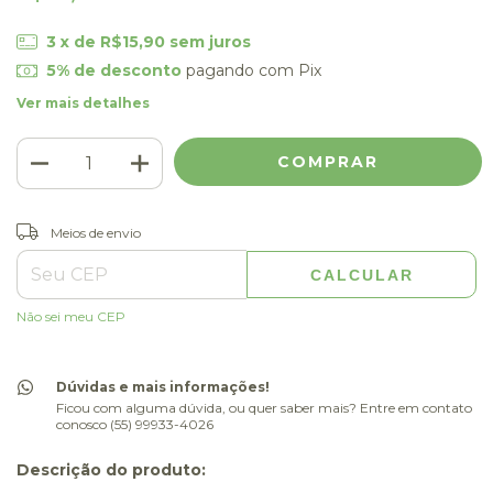
3
x de
R$15,90
sem juros
5% de desconto
pagando com Pix
Ver mais detalhes
ALTERAR CEP
Entregas para o CEP:
Meios de envio
CALCULAR
Não sei meu CEP
Dúvidas e mais informações!
Ficou com alguma dúvida, ou quer saber mais? Entre em contato
conosco (55) 99933-4026
Descrição do produto: