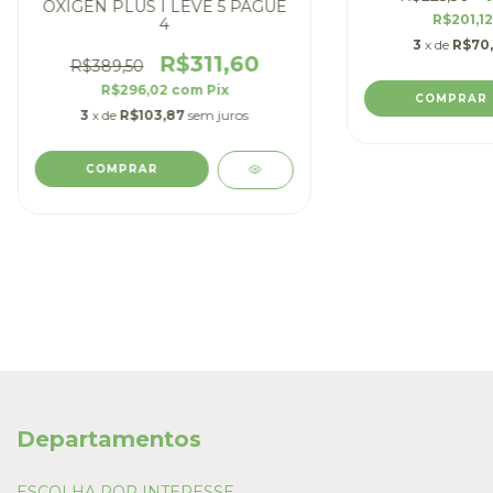
OXIGEN PLUS I LEVE 5 PAGUE
R$201,1
4
3
x de
R$70
R$311,60
R$389,50
R$296,02
com
Pix
3
x de
R$103,87
sem juros
Departamentos
ESCOLHA POR INTERESSE