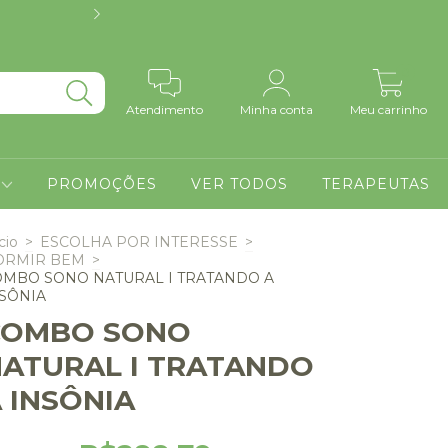
NOVIDADE - PRODUTO
0
Atendimento
Minha conta
Meu carrinho
S
PROMOÇÕES
VER TODOS
TERAPEUTAS
cio
>
ESCOLHA POR INTERESSE
>
ORMIR BEM
>
MBO SONO NATURAL I TRATANDO A
SÔNIA
COMBO SONO
ATURAL I TRATANDO
 INSÔNIA