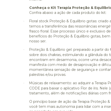
Conheça o Kit Terapia Proteção & Equilíbri
Confira abaixo a ação de cada produto do kit:
Floral stock Proteção & Equilíbrio gotas: criado 
·
temos a transferência das ressonâncias energét
frasco floral. Esse processo único e exclusivo
benefícios do Proteção & Equilíbrio gotas, b
nosso ser.
Proteção & Equilíbrio gel: preparado a partir do 
·
sobre dois chakras, estimulando a glândula do
encontram em desarmonia, ocorre uma desacele
manifesta com medo de desaprovação e dificulda
momentânea sensação de segurança e confiança
palestras e/ou provas.
Músicas de relaxamento: ao adquirir a Terapia
·
CODE para baixar o aplicativo Flor de íris. Nel
tratamento, além de notificações diárias com f
O princípio base de ação da Terapia Proteção & 
você tem mais autonomia para lidar com a inseg