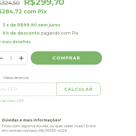
R$299,70
$324,50
$284,72
com
Pix
3
x de
R$99,90
sem juros
5% de desconto
pagando com Pix
r mais detalhes
ALTERAR CEP
regas para o CEP:
Meios de envio
CALCULAR
o sei meu CEP
Dúvidas e mais informações!
Ficou com alguma dúvida, ou quer saber mais? Entre
em contato conosco (55) 99933-4026