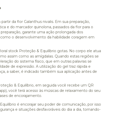
o
a partir da flor Galanthus nivalis. Em sua preparação,
ica e do marcador quinolona, passados da flor para o
 de preparação, garante uma ação prolongada dos
em como o desenvolvimento da habilidade coragem em
floral stock Proteção & Equilíbrio gotas. No corpo ele atua
 timo assim como as amígdalas. Quando estas regiões se
ração do sistema físico, que em outras palavras se
de de expressão. A utilização do gel traz rápida e
, a saber, é indicado também sua aplicação antes de
 Proteção & Equilíbrio, em seguida você recebe um QR
e (app), você terá acesso às músicas de relaxamento do seu
rases de encorajamento.
Equilíbrio é encorajar seu poder de comunicação, por isso
urança e situações desfavoráveis do dia a dia, tornando-