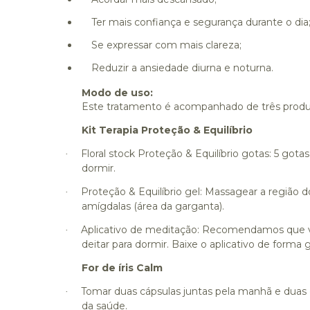
Ter mais confiança e segurança durante o dia
Se expressar com mais clareza;
Reduzir a ansiedade diurna e noturna.
Modo de uso:
Este tratamento é acompanhado de três produ
Kit Terapia Proteção & Equilíbrio
Floral stock Proteção & Equilíbrio gotas: 5 gota
·
dormir.
Proteção & Equilíbrio gel: Massagear a região d
·
amígdalas (área da garganta).
Aplicativo de meditação: Recomendamos que vo
·
deitar para dormir. Baixe o aplicativo de forma g
For de íris Calm
Tomar duas cápsulas juntas pela manhã e duas c
·
da saúde.