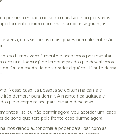
r.
a por uma entrada no sono mais tarde ou por vários
omportamento diurno com mal humor, inseguranças
vice-versa, e os sintomas mais graves normalmente são
r.
antes diurnos vem à mente e acabamos por resgatar
 em um “looping” de lembranças do que deveríamos
ar algo. Ou do medo de desagradar alguém... Diante dessa
s.
 sono. Nesse caso, as pessoas se deitam na cama e
irão demorar para dormir. A mente fica agitada e
do que o corpo relaxe para iniciar o descanso.
mentos: “se eu não dormir agora, vou acordar um ‘caco’
 de sono que terá pela frente caso durma agora.
na, nos dando autonomia e poder para lidar com as