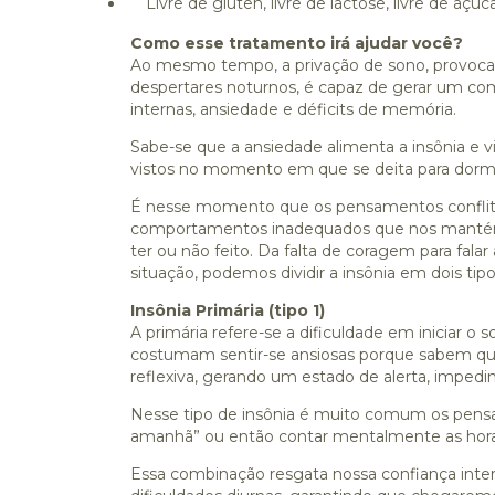
Livre de glúten, livre de lactose, livre de açúca
Como esse tratamento irá ajudar você?
Ao mesmo tempo, a privação de sono, provocad
despertares noturnos, é capaz de gerar um c
internas, ansiedade e déficits de memória.
Sabe-se que a ansiedade alimenta a insônia e 
vistos no momento em que se deita para dormi
É nesse momento que os pensamentos conflit
comportamentos inadequados que nos mantém
ter ou não feito. Da falta de coragem para fal
situação, podemos dividir a insônia em dois tipo
Insônia Primária (tipo 1)
A primária refere-se a dificuldade em iniciar o
costumam sentir-se ansiosas porque sabem que 
reflexiva, gerando um estado de alerta, impedin
Nesse tipo de insônia é muito comum os pensa
amanhã” ou então contar mentalmente as horas
Essa combinação resgata nossa confiança inter