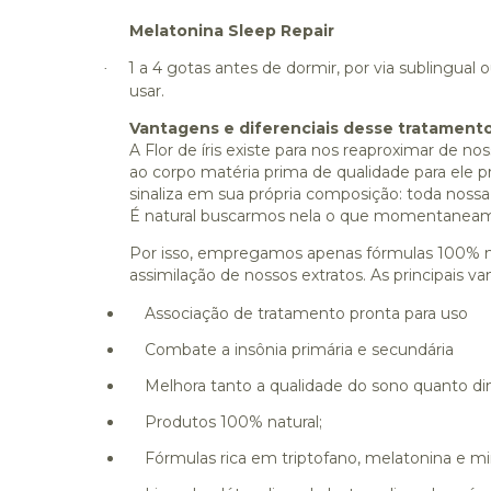
Melatonina Sleep Repair
1 a 4 gotas antes de dormir, por via sublingual 
·
usar.
Vantagens e diferenciais desse tratament
A Flor de íris existe para nos reaproximar de no
ao corpo matéria prima de qualidade para ele p
sinaliza em sua própria composição: toda nossa
É natural buscarmos nela o que momentaneame
Por isso, empregamos apenas fórmulas 100% nat
assimilação de nossos extratos. As principais v
Associação de tratamento pronta para uso
Combate a insônia primária e secundária
Melhora tanto a qualidade do sono quanto di
Produtos 100% natural;
Fórmulas rica em triptofano, melatonina e mi