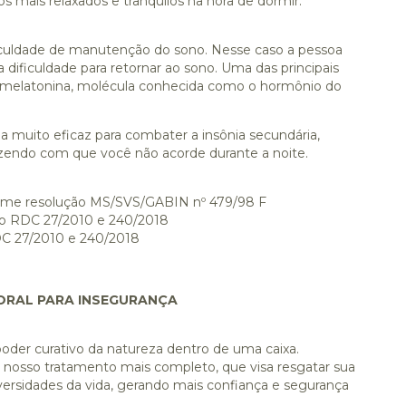
s mais relaxados e tranquilos na hora de dormir.
ificuldade de manutenção do sono. Nesse caso a pessoa
a dificuldade para retornar ao sono. Uma das principais
da melatonina, molécula conhecida como o hormônio do
a muito eficaz para combater a insônia secundária,
fazendo com que você não acorde durante a noite.
nforme resolução MS/SVS/GABIN nº 479/98 F
ção RDC 27/2010 e 240/2018
DC 27/2010 e 240/2018
LORAL PARA INSEGURANÇA
der curativo da natureza dentro de uma caixa.
o nosso tratamento mais completo, que visa resgatar sua
ersidades da vida, gerando mais confiança e segurança