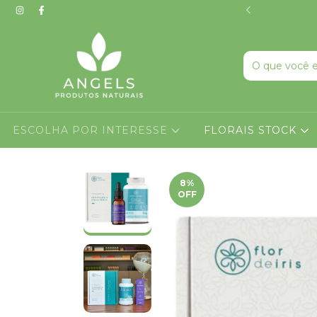
PRODUTOS EM ROLL ON
ESCOLHA POR INTERESSE
FLORAIS STOCK
8
%
OFF