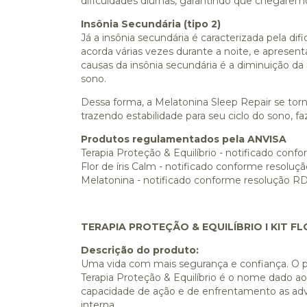
dificuldades diurnas, garantindo que chegaremo
Insônia Secundária (tipo 2)
Já a insônia secundária é caracterizada pela d
acorda várias vezes durante a noite, e apresent
causas da insônia secundária é a diminuição 
sono.
Dessa forma, a Melatonina Sleep Repair se torn
trazendo estabilidade para seu ciclo do sono, 
Produtos regulamentados pela ANVISA
Terapia Proteção & Equilíbrio - notificado co
Flor de íris Calm - notificado conforme resolu
Melatonina - notificado conforme resolução R
TERAPIA PROTEÇÃO & EQUILÍBRIO I KIT F
Descrição do produto:
Uma vida com mais segurança e confiança. O po
Terapia Proteção & Equilíbrio é o nome dado a
capacidade de ação e de enfrentamento as adv
interna.