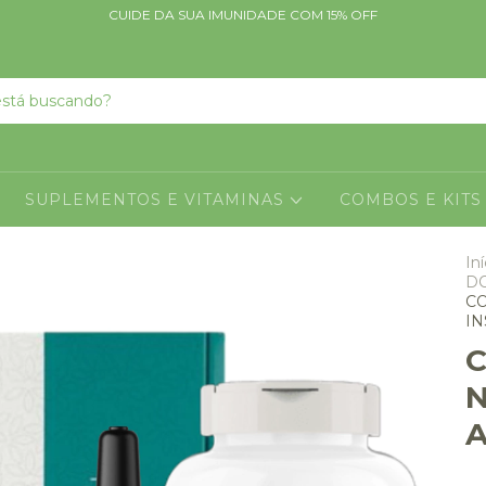
CUIDE DA SUA IMUNIDADE COM 15% OFF
SUPLEMENTOS E VITAMINAS
COMBOS E KIT
Iní
D
CO
IN
N
A