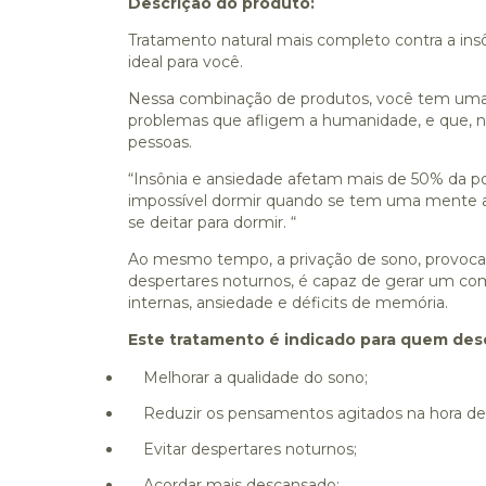
Descrição do produto:
Tratamento natural mais completo contra a ins
ideal para você.
Nessa combinação de produtos, você tem uma s
problemas que afligem a humanidade, e que,
pessoas.
“Insônia e ansiedade afetam mais de 50% da p
impossível dormir quando se tem uma mente a
se deitar para dormir. “
Ao mesmo tempo, a privação de sono, provocad
despertares noturnos, é capaz de gerar um c
internas, ansiedade e déficits de memória.
Este tratamento é indicado para quem dese
Melhorar a qualidade do sono;
Reduzir os pensamentos agitados na hora de
Evitar despertares noturnos;
Acordar mais descansado;